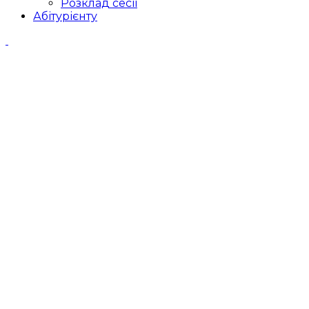
Розклад сесії
Абітурієнту