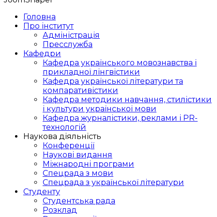
Головна
Про інститут
Адміністрація
Пресслужба
Кафедри
Кафедра українського мовознавства і
прикладної лінгвістики
Кафедра української літератури та
компаративістики
Кафедра методики навчання, стилістики
і культури української мови
Кафедра журналістики, реклами і PR-
технологій
Наукова діяльність
Конференції
Наукові видання
Міжнародні програми
Спецрада з мови
Спецрада з української літератури
Студенту
Студентська рада
Розклад