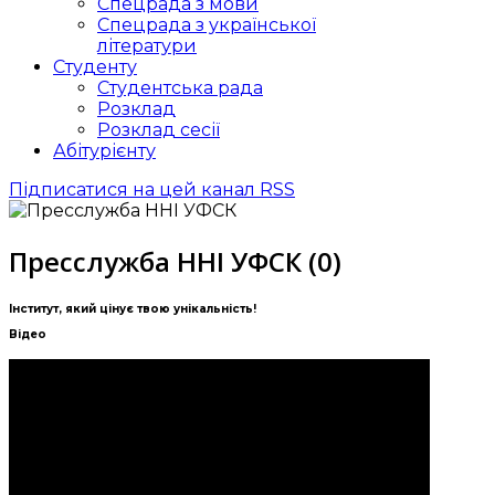
Спецрада з мови
Спецрада з української
літератури
Студенту
Студентська рада
Розклад
Розклад сесії
Абітурієнту
Підписатися на цей канал RSS
Пресслужба ННІ УФСК (0)
Інститут, який цінує твою унікальність!
Відео