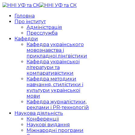
Головна
Про інститут
Адміністрація
Пресслужба
Кафедри
Кафедра українського
мовознавства і
прикладної лінгвістики
Кафедра української
літератури та
компаративістики
Кафедра методики
навчання, стилістики і
культури української
мови
Кафедра журналістики,
реклами і PR-технологій
Наукова діяльність
Конференції
Наукові видання
Міжнародні програми