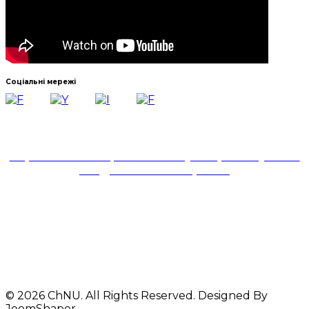
Соціальні мережі
Навчально-науковий інститут української філології
та соціальних комунікацій
Черкаського національного університету імені
Богдана Хмельницького
18031, м. Черкаси,
бульвар Шевченка,81,
корпус № 1,ауд. 324
Телефони: 33-44-29
+380 93 612 92 61
© 2026 ChNU. All Rights Reserved. Designed By
JoomShaper