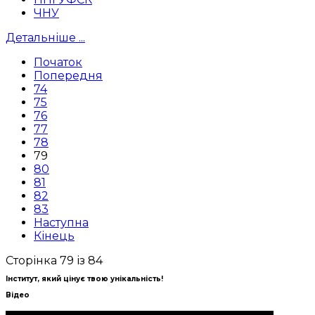
ЧНУ
Детальніше ...
Початок
Попередня
74
75
76
77
78
79
80
81
82
83
Наступна
Кінець
Сторінка 79 із 84
Інститут, який цінує твою унікальність!
Відео