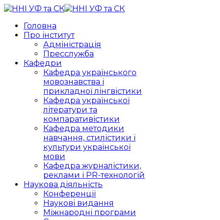
Головна
Про інститут
Адміністрація
Пресслужба
Кафедри
Кафедра українського
мовознавства і
прикладної лінгвістики
Кафедра української
літератури та
компаративістики
Кафедра методики
навчання, стилістики і
культури української
мови
Кафедра журналістики,
реклами і PR-технологій
Наукова діяльність
Конференції
Наукові видання
Міжнародні програми