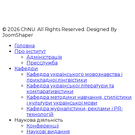
корпус № 1,ауд. 324
Телефони: 33-44-29
+380 93 612 92 61
© 2026 ChNU. All Rights Reserved. Designed By
JoomShaper
Головна
Про інститут
Адміністрація
Пресслужба
Кафедри
Кафедра українського мовознавства і
прикладної лінгвістики
Кафедра української літератури та
компаративістики
Кафедра методики навчання, стилістики
і культури української мови
Кафедра журналістики, реклами і PR-
технологій
Наукова діяльність
Конференції
Наукові видання