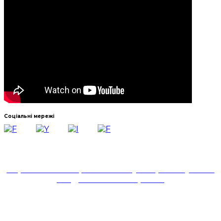
Соціальні мережі
Навчально-науковий інститут української філології
та соціальних комунікацій
Черкаського національного університету імені
Богдана Хмельницького
18031, м. Черкаси,
бульвар Шевченка,81,