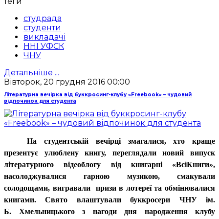
теги
студрада
студенти
викладачі
ННІ УФСК
ЧНУ
Детальніше ...
Вівторок, 20 грудня 2016 00:00
Літературна вечірка від буккросинг-клубу «Freebook» – чудовий
відпочинок для студента
На студентській вечірці змагалися, хто краще
презентує улюблену книгу, переглядали новий випуск
літературного відеоблогу від книгарні «ВсіКниги»,
насолоджувалися гарною музикою, смакували
солодощами, вигравали призи в лотереї та обмінювалися
книгами. Свято влаштували буккросери ЧНУ ім.
Б. Хмельницького з нагоди дня народження клубу