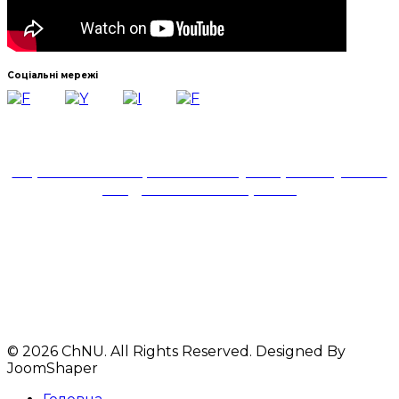
Соціальні мережі
Навчально-науковий інститут української філології
та соціальних комунікацій
Черкаського національного університету імені
Богдана Хмельницького
18031, м. Черкаси,
бульвар Шевченка,81,
корпус № 1,ауд. 324
Телефони: 33-44-29
+380 93 612 92 61
© 2026 ChNU. All Rights Reserved. Designed By
JoomShaper