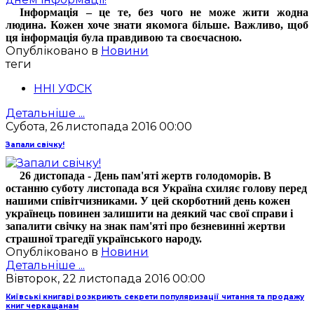
Інформація – це те, без чого не може жити жодна
людина. Кожен хоче знати якомога більше. Важливо, щоб
ця інформація була правдивою та своєчасною.
Опубліковано в
Новини
теги
ННІ УФСК
Детальніше ...
Субота, 26 листопада 2016 00:00
Запали свічку!
26 дистопада - День пам'яті жертв голодоморів. В
останню суботу листопада вся Україна схиляє голову перед
нашими співітчизниками. У цей скорботний день кожен
українець повинен залишити на деякий час свої справи і
запалити свічку на знак пам'яті про безневинні жертви
страшної трагедії українського народу.
Опубліковано в
Новини
Детальніше ...
Вівторок, 22 листопада 2016 00:00
Київські книгарі розкриють секрети популяризації читання та продажу
книг черкащанам