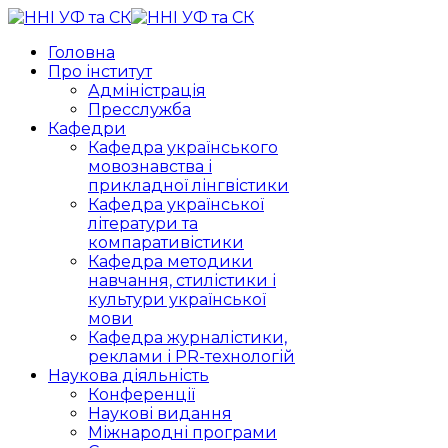
Головна
Про інститут
Адміністрація
Пресслужба
Кафедри
Кафедра українського
мовознавства і
прикладної лінгвістики
Кафедра української
літератури та
компаративістики
Кафедра методики
навчання, стилістики і
культури української
мови
Кафедра журналістики,
реклами і PR-технологій
Наукова діяльність
Конференції
Наукові видання
Міжнародні програми