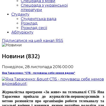
Спецрада з мови
Спецрада з української
літератури
Студенту
Студентська рада
Розклад
Розклад сесії
Абітурієнту
Підписатися на цей канал RSS
Новини (832)
Понеділок, 28 листопада 2016 00:00
Яна Тарасенко: "СТБ - почуваєш себе немов вдома"
Журналістка програми «За живе» на телеканалі СТБ Яна
Тарасенко приїхала до журналістів-першокурсників з
метою розповісти про організацію роботи телеканалу та
загальні вміння і навички, якими потрібно володіти для