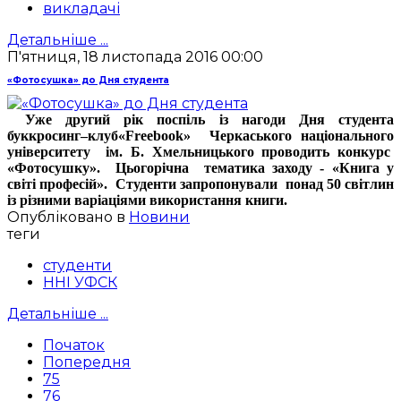
викладачі
Детальніше ...
П'ятниця, 18 листопада 2016 00:00
«Фотосушка» до Дня студента
Уже другий рік поспіль із нагоди Дня студента
буккросинг–клуб«Freebook» Черкаського національного
університету ім. Б. Хмельницького проводить конкурс
«Фотосушку». Цьогорічна тематика заходу - «Книга у
світі професій». Студенти запропонували понад 50 світлин
із різними варіаціями використання книги.
Опубліковано в
Новини
теги
студенти
ННІ УФСК
Детальніше ...
Початок
Попередня
75
76