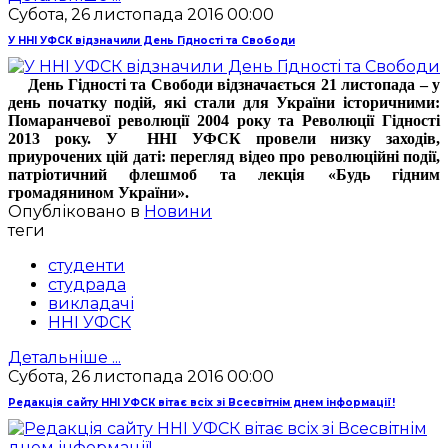
Субота, 26 листопада 2016 00:00
У ННІ УФСК відзначили День Гідності та Свободи
День Гідності та Свободи відзначається 21 листопада – у
день початку подій, які стали для України історичними:
Помаранчевої революції 2004 року та Революції Гідності
2013 року. У ННІ УФСК провели низку заходів,
приурочених цій даті: перегляд відео про революційні події,
патріотичний флешмоб та лекція «Будь гідним
громадянином України».
Опубліковано в
Новини
теги
студенти
студрада
викладачі
ННІ УФСК
Детальніше ...
Субота, 26 листопада 2016 00:00
Редакція сайту ННІ УФСК вітає всіх зі Всесвітнім днем інформації!