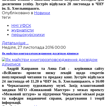
досягнення успіху. Зустріч відбулася 28 листопада в ЧНУ
ім. Б. Хмельницького.
Опубліковано в
Новини
теги
ННІ УФСК
журналісти
першокурсники
Детальніше ...
Неділя, 27 листопада 2016 00:00
Як майстри книгорозповсюдження досвідом ділилися
Андрій Капранов та Анна Гай - керівники сайту
«ВсіКниги» провели низку лекцій щодо секретів
популяризації читання та продажу книг. Зустріч відбулася
24 листопада об 11.20 в ЧНУ ім. Б. Хмельницького, о 16:00
в Черкаському художньому музеї. Захід влаштований
завдяки МГО «Книжковий Маестро» у межах проекту
«Мозковий штурм» за підтримки Черкаської міської ради
та кафедри видавничої справи, редагування і теорії
інформації.