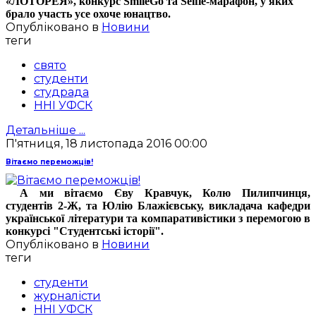
«ЛОТОРЕЯ», конкурс SmileGo та Selfie-марафон, у яких
брало участь усе охоче юнацтво.
Опубліковано в
Новини
теги
свято
студенти
студрада
ННІ УФСК
Детальніше ...
П'ятниця, 18 листопада 2016 00:00
Вітаємо переможців!
А ми вітаємо Єву Кравчук, Колю Пилипчинця,
студентів 2-Ж, та Юлію Блажієвську, викладача кафедри
української літератури та компаративістики з перемогою в
конкурсі "Студентські історії".
Опубліковано в
Новини
теги
студенти
журналісти
ННІ УФСК