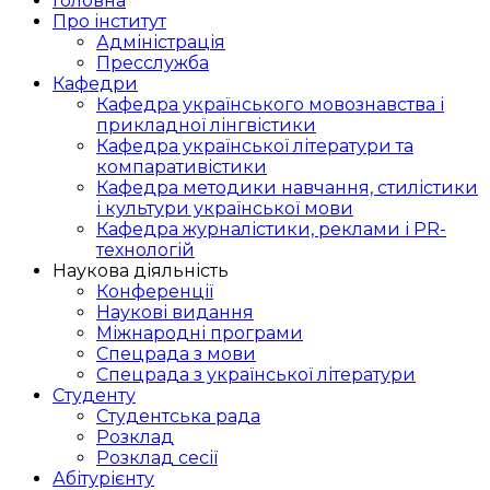
Головна
Про інститут
Адміністрація
Пресслужба
Кафедри
Кафедра українського мовознавства і
прикладної лінгвістики
Кафедра української літератури та
компаративістики
Кафедра методики навчання, стилістики
і культури української мови
Кафедра журналістики, реклами і PR-
технологій
Наукова діяльність
Конференції
Наукові видання
Міжнародні програми
Спецрада з мови
Спецрада з української літератури
Студенту
Студентська рада
Розклад
Розклад сесії
Абітурієнту