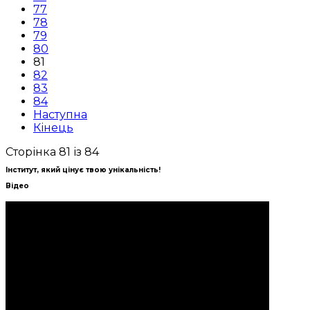
77
78
79
80
81
82
83
84
Наступна
Кінець
Сторінка 81 із 84
Інститут, який цінує твою унікальність!
Відео