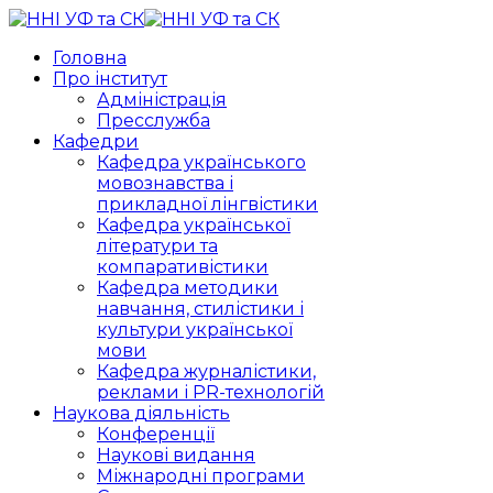
Головна
Про інститут
Адміністрація
Пресслужба
Кафедри
Кафедра українського
мовознавства і
прикладної лінгвістики
Кафедра української
літератури та
компаративістики
Кафедра методики
навчання, стилістики і
культури української
мови
Кафедра журналістики,
реклами і PR-технологій
Наукова діяльність
Конференції
Наукові видання
Міжнародні програми