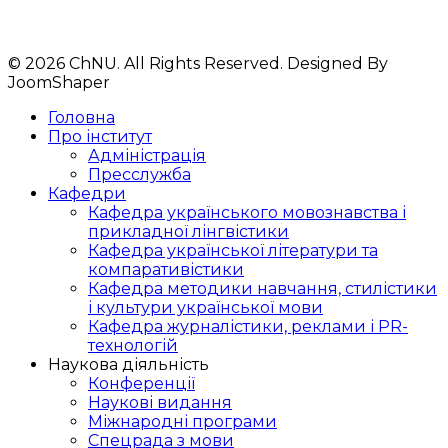
Телефони: 33-44-29
+380 93 612 92 61
© 2026 ChNU. All Rights Reserved. Designed By
JoomShaper
Головна
Про інститут
Адміністрація
Пресслужба
Кафедри
Кафедра українського мовознавства і
прикладної лінгвістики
Кафедра української літератури та
компаративістики
Кафедра методики навчання, стилістики
і культури української мови
Кафедра журналістики, реклами і PR-
технологій
Наукова діяльність
Конференції
Наукові видання
Міжнародні програми
Спецрада з мови