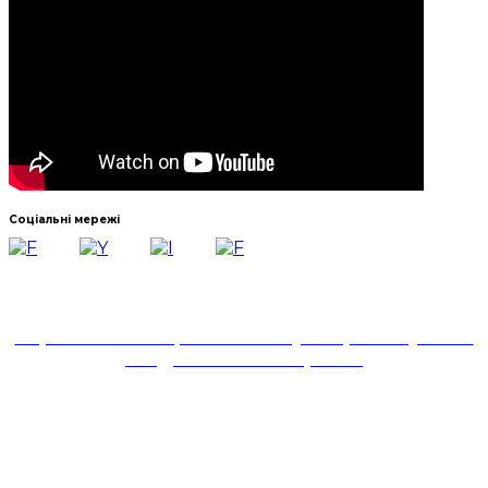
Соціальні мережі
Навчально-науковий інститут української філології
та соціальних комунікацій
Черкаського національного університету імені
Богдана Хмельницького
18031, м. Черкаси,
бульвар Шевченка,81,
корпус № 1,ауд. 324