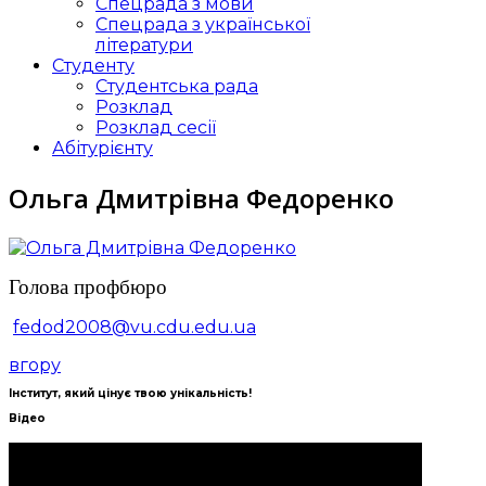
Спецрада з мови
Спецрада з української
літератури
Студенту
Студентська рада
Розклад
Розклад сесії
Абітурієнту
Ольга Дмитрівна Федоренко
Голова профбюро
fedod2008@vu.cdu.edu.ua
вгору
Інститут, який цінує твою унікальність!
Відео