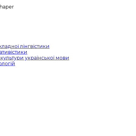
Shaper
кладної лінгвістики
ативістики
 культури української мови
ологій