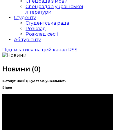
Спецрада з мови
Спецрада з української
літератури
Студенту
Студентська рада
Розклад
Розклад сесії
Абітурієнту
Підписатися на цей канал RSS
Новини (0)
Інститут, який цінує твою унікальність!
Відео