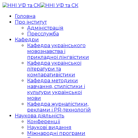
Головна
Про інститут
Адміністрація
Пресслужба
Кафедри
Кафедра українського
мовознавства і
прикладної лінгвістики
Кафедра української
літератури та
компаративістики
Кафедра методики
навчання, стилістики і
культури української
мови
Кафедра журналістики,
реклами і PR-технологій
Наукова діяльність
Конференції
Наукові видання
Міжнародні програми