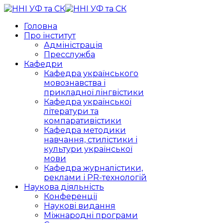
Головна
Про інститут
Адміністрація
Пресслужба
Кафедри
Кафедра українського
мовознавства і
прикладної лінгвістики
Кафедра української
літератури та
компаративістики
Кафедра методики
навчання, стилістики і
культури української
мови
Кафедра журналістики,
реклами і PR-технологій
Наукова діяльність
Конференції
Наукові видання
Міжнародні програми