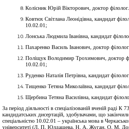
Колісник Юрій Вікторович, доктор філолог. 
Ковтюх Світлана Леонідівна, кандидат філол
10.02.01;
Лонська Людмила Іванівна, кандидат філолог
Пахаренко Василь Іванович, доктор філолог.
Поліщук Володимир Трохимович, доктор філ
10.02.01;
Руденко Наталія Петрівна, кандидат філолог.
Тищенко Тетяна Миколаївна, кандидат філоло
Щербина Тетяна Василівна, кандидат філолог
За період діяльності в спеціалізованій вченій раді К 
кандидатських дисертацій, здобувачами, що закінчили
спеціальністю 10.02.01 – українська мова в Черкаськ
університеті (Л. П. Юлдашева, Н. А. Жуган, О. М. Дон