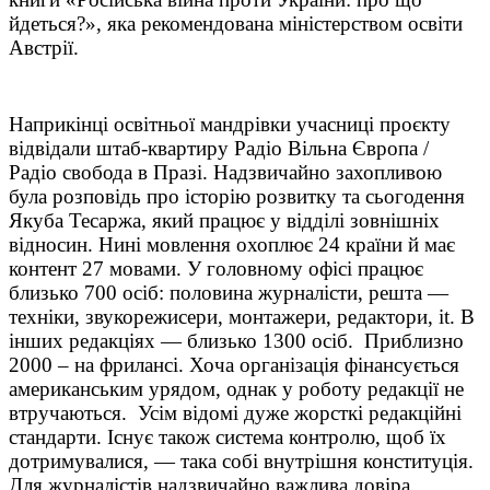
йдеться?», яка рекомендована міністерством освіти
Австрії.
Наприкінці освітньої мандрівки учасниці проєкту
відвідали штаб-квартиру Радіо Вільна Європа /
Радіо свобода в Празі. Надзвичайно захопливою
була розповідь про історію розвитку та сьогодення
Якуба Тесаржа, який працює у відділі зовнішніх
відносин. Нині мовлення охоплює 24 країни й має
контент 27 мовами. У головному офісі працює
близько 700 осіб: половина журналісти, решта —
техніки, звукорежисери, монтажери, редактори, it. В
інших редакціях — близько 1300 осіб. Приблизно
2000 – на фрилансі. Хоча організація фінансується
американським урядом, однак у роботу редакції не
втручаються. Усім відомі дуже жорсткі редакційні
стандарти. Існує також система контролю, щоб їх
дотримувалися, — така собі внутрішня конституція.
Для журналістів надзвичайно важлива довіра