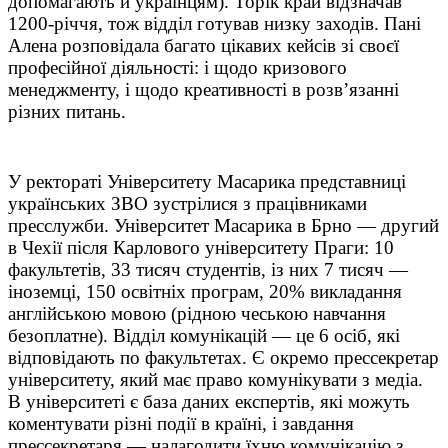
допомагають й українцям). Торік край відзначав
1200-річчя, тож відділ готував низку заходів. Пані
Алена розповідала багато цікавих кейсів зі своєї
професійної діяльності: і щодо кризового
менеджменту, і щодо креативності в розв’язанні
різних питань.
У ректораті Університету Масарика представниці
українських ЗВО зустрілися з працівниками
пресслужби. Університет Масарика в Брно — другий
в Чехії після Карлового університету Праги: 10
факультетів, 33 тисяч студентів, із них 7 тисяч —
іноземці, 150 освітніх програм, 20% викладання
англійською мовою (рідною чеською навчання
безоплатне). Відділ комунікацій — це 6 осіб, які
відповідають по факультетах. Є окремо прессекретар
університету, який має право комунікувати з медіа.
В університеті є база даних експертів, які можуть
коментувати різні події в країні, і завдання
прессекретаря — налагодити їхню комунікацію з