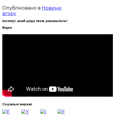
Опубліковано в
Новини
вгору
Інститут, який цінує твою унікальність!
Відео
Соціальні мережі
Навчально-науковий інститут української філології
та соціальних комунікацій