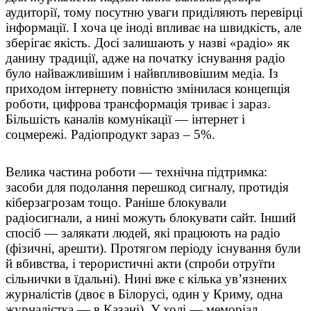
аудиторії, тому посутню уваги приділяють перевірці
інформації. І хоча це іноді впливає на швидкість, але
зберігає якість. Досі залишають у назві «радіо» як
данину традиції, адже на початку існування радіо
було найважливішим і найвпливовішим медіа. Із
приходом інтернету повністю змінилася концепція
роботи, цифрова трансформація триває і зараз.
Більшість каналів комунікації — інтернет і
соцмережі. Радіопродукт зараз – 5%.
Велика частина роботи — технічна підтримка:
засоби для подолання перешкод сигналу, протидія
кіберзагрозам тощо. Раніше блокували
радіосигнали, а нині можуть блокувати сайт. Інший
спосіб — залякати людей, які працюють на радіо
(фізичні, арешти). Протягом періоду існування були
й вбивства, і терористичні акти (спроби отруїти
сільнички в їдальні). Нині вже є кілька ув’язнених
журналістів (двоє в Білорусі, один у Криму, одна
журналістка — в Казані). У холі — меморіал