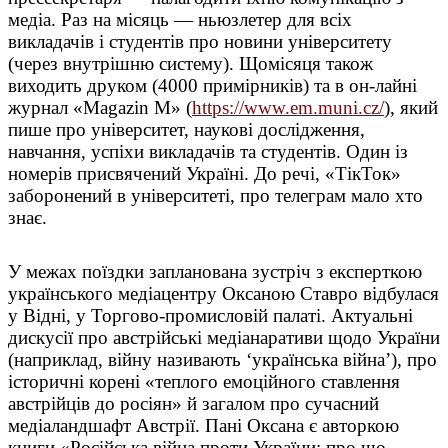
медіа. Раз на місяць — ньюзлетер для всіх
викладачів і студентів про новини університету
(через внутрішню систему). Щомісяця також
виходить друком (4000 примірників) та в он-лайні
журнал «Magazin М»
(
https://www.em.muni.cz/
)
, який
пише про університет, наукові дослідження,
навчання, успіхи викладачів та студентів. Один із
номерів присвячений Україні. До речі, «ТікТок»
заборонений в університеті, про телеграм мало хто
знає.
У межах поїздки запланована зустріч з експерткою
українського медіацентру Оксаною Ставро відбулася
у Відні, у Торгово-промисловій палаті. Актуальні
дискусії про австрійські медіанаративи щодо України
(наприклад, війну називають ‘українська війна’), про
історичні корені «теплого емоційного ставлення
австрійців до росіян» й загалом про сучасний
медіаландшафт Австрії. Пані Оксана є авторкою
книги «Російська війна проти України: про що