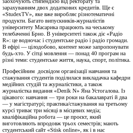
заохочують стипендією від ректорату та
зарахуванням двох додаткових кредитів. Ще є
«StudexTV», яке вже виробляє різнотематичні
продукти. Багато випускників-журналістів
університету Масарика працюють на чеському
телебаченні Брно. В університеті також діє «Радіо
R»: це водночас і студентське радіо і радіо громади.
В ефірі — цілодобово, контент може запропонувати
будь-хто. У сітці мовлення — понад 40 програм на
різні теми: студентське життя, наука, спорт, політика.
Професійним досвідом організації навчання та
стажування студентів поділилася викладачка кафедри
медійних студій та журналістики, а також
журналістка видання «Deník N» Яна Устогалова. Із
цікавого: навчання — три роки на бакалавраті й два
— у магістратурі; практика/стажування на третьому
курсі триває три місяці в місцевих медіа;
кваліфікаційна робота — це проєкт, який
виготовляють впродовж трьох семестрів; мають
студентський сайт «Stisk online», як і в нас