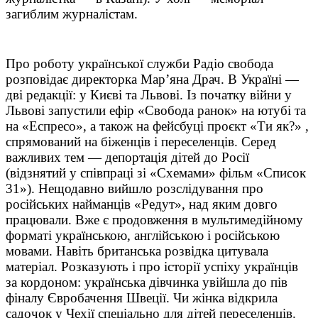
загиблим журналістам.
Про роботу української служби Радіо свобода
розповідає директорка Мар’яна Драч. В Україні —
дві редакції: у Києві та Львові. Із початку війни у
Львові запустили ефір «Свобода ранок» на ютубі та
на «Еспресо», а також на фейсбуці проєкт «Ти як?» ,
спрямований на біженців і переселенців. Серед
важливих тем — депортація дітей до Росії
(відзнятий у співпраці зі «Схемами» фільм «Список
31»). Нещодавно вийшло розслідування про
російських найманців «Редут», над яким довго
працювали. Вже є продовження в мультимедійному
форматі українською, англійською і російською
мовами. Навіть британська розвідка цитувала
матеріал. Розказують і про історії успіху українців
за кордоном: українська дівчинка увійшла до пів
фіналу Євробачення Швеції. Чи жінка відкрила
садочок у Чехії спеціально для дітей переселенців.