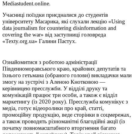
Mediastudent.online.
Учасниці поїздки приєдналися до студентів
університету Масарика, які слухали лекцію «Using
data journalism for countering disinformation and
covering the war» від заступниці головреда
«Texty.org.ua» Галини Пастух.
Ознайомитися з роботою адміністрації
Південноморавського краю, крайових депутатів та
їхнього гетьмана (обраного голови) викладачки мали
змогу на зустрічі з Аленою Кнотковою —
керівницею пресслужби. У відділі друку та
комунікацій працює три особи, а також є відділ
маркетингу (із 2020 року). Пресслужба комунікує з
медіа, готує відеоролики про край, статті,
промоційну продукцію, веде сторінки в соцмережах,
а також проводять різноманітні благодійні акції (із
початку повномасштабного вторгнення багато