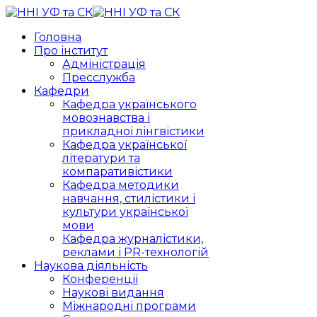
Головна
Про інститут
Адміністрація
Пресслужба
Кафедри
Кафедра українського
мовознавства і
прикладної лінгвістики
Кафедра української
літератури та
компаративістики
Кафедра методики
навчання, стилістики і
культури української
мови
Кафедра журналістики,
реклами і PR-технологій
Наукова діяльність
Конференції
Наукові видання
Міжнародні програми