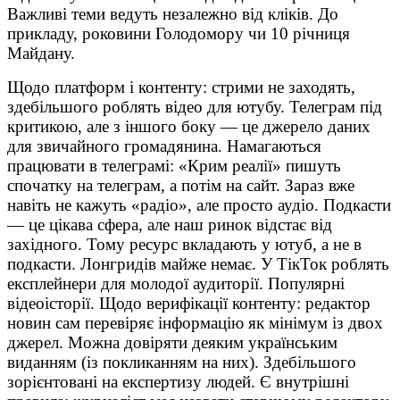
Важливі теми ведуть незалежно від кліків. До
прикладу, роковини Голодомору чи 10 річниця
Майдану.
Щодо платформ і контенту: стрими не заходять,
здебільшого роблять відео для ютубу. Телеграм під
критикою, але з іншого боку — це джерело даних
для звичайного громадянина. Намагаються
працювати в телеграмі: «Крим реалії» пишуть
спочатку на телеграм, а потім на сайт. Зараз вже
навіть не кажуть «радіо», але просто аудіо. Подкасти
— це цікава сфера, але наш ринок відстає від
західного. Тому ресурс вкладають у ютуб, а не в
подкасти. Лонгридів майже немає. У ТікТок роблять
експлейнери для молодої аудиторії. Популярні
відеоісторії. Щодо верифікації контенту: редактор
новин сам перевіряє інформацію як мінімум із двох
джерел. Можна довіряти деяким українським
виданням (із покликанням на них). Здебільшого
зорієнтовані на експертизу людей. Є внутрішні