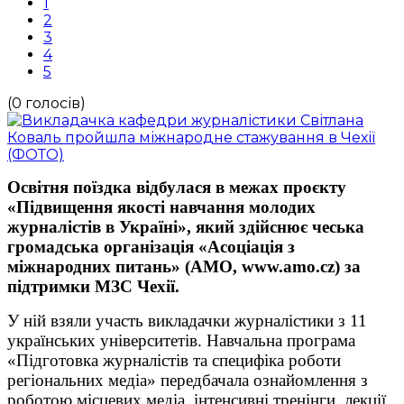
1
2
3
4
5
(0 голосів)
Освітня поїздка відбулася в межах проєкту
«Підвищення якості навчання молодих
журналістів в Україні», який здійснює чеська
громадська організація «Асоціація з
міжнародних питань» (АМО, www.amo.cz) за
підтримки МЗС Чехії.
У ній взяли участь викладачки журналістики з 11
українських університетів. Навчальна програма
«Підготовка журналістів та специфіка роботи
регіональних медіа» передбачала ознайомлення з
роботою місцевих медіа, інтенсивні тренінги, лекції.