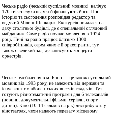
Чеське радіо (чеський суспільний мовник) налічує
170 тисяч слухачів, які й фінансують його. Про
історію та сьогодення розповідав редактор та
ведучий Мілош Шенкирж. Екскурсія почалася на
даху столітньої будівлі, де є спеціальний оглядовий
майданчик. Саме радіо почало мовлення в 1924
році. Нині на радіо працює близько 1300
співробітників, серед яких є й оркестранти, тут
також є великий зал, де записують концерти
оркестрів.
Чеське телебачення в м. Брно — це також суспільний
мовник від 1993 року, не залежить від держави та
існує коштом абонентських внесків глядачів. Тут
готують різнотематичні програми для 6 телеканалів
(новини, документальні фільми, серіали, спорт,
дитячі). Кіно (10-14 фільмів на рік) дистрибують у
кінотеатрах, чехи надають перевагу місцевому