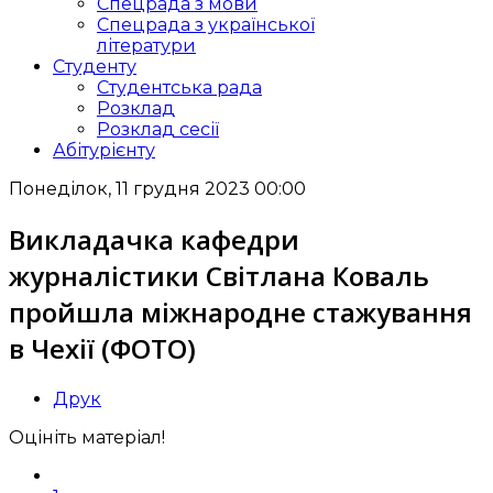
Спецрада з мови
Спецрада з української
літератури
Студенту
Студентська рада
Розклад
Розклад сесії
Абітурієнту
Понеділок, 11 грудня 2023 00:00
Викладачка кафедри
журналістики Світлана Коваль
пройшла міжнародне стажування
в Чехії (ФОТО)
Друк
Оцініть матеріал!