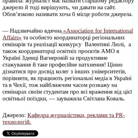
правила: журналіст має назвати старшому редактору
джерело й тоді вирішують, чи давати на сайт.
Обов’язково називати хоча б місце роботи джерела.
— Надзвичайно вдячна
«Association for International
Affairs»
та особисто координаторці регіональних
семінарів та реалізації конкурсу Валентині Люлі, а
також координаторці освітніх проєктів АМО в
Україні Зденці Вагнеровій за продуктивне
стажування й таке професійне натхнення! Цінно
дізнатися про досвід колег з інших університетів,
порівняти, як працюють регіональні медіа в Україні
та в Чехії, тож найближчим часом розкажу на
семінарах своїм студентам про всі враження від цієї
освітньої поїздки, — зауважила Світлана Коваль.
Джерело:
Кафедра журналістики, реклами та PR-
технологій.