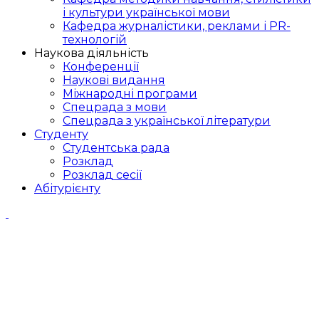
і культури української мови
Кафедра журналістики, реклами і PR-
технологій
Наукова діяльність
Конференції
Наукові видання
Міжнародні програми
Спецрада з мови
Спецрада з української літератури
Студенту
Студентська рада
Розклад
Розклад сесії
Абітурієнту