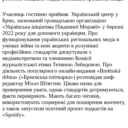
Учасниць гостинно приймав Український центр у
Брно, заснований громадською організацією
«Українська ініціатива Південної Моравії» у березні
2022 року для допомоги українцям. Про
функціонування українських регіональних медіа в
умовах війни та нові акценти в розумінні
професійних стандартів дискутували з
медіаекспреткою та членкинею Комісії
журналістської етики Тетяною Лебедєвою. Про
діяльність популярного онлайн-видання «Brněnská
drbna» («Брнєнська пліткарка») розповідав шеф-
редактор Міхал Штястни. Цікава назва для
привернення уваги, однак стандартів дотримуються,
факти перевіряють. Мають багато читачів,
використовують соцмережі для поширення контенту,
а також запустили пілотний проєкт подкастів на
«Spotify».