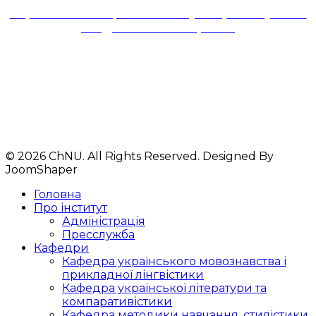
Черкаського національного університету імені
Богдана Хмельницького
18031, м. Черкаси,
бульвар Шевченка,81,
корпус № 1,ауд. 324
Телефони: 33-44-29
+380 93 612 92 61
© 2026 ChNU. All Rights Reserved. Designed By
JoomShaper
Головна
Про інститут
Адміністрація
Пресслужба
Кафедри
Кафедра українського мовознавства і
прикладної лінгвістики
Кафедра української літератури та
компаративістики
Кафедра методики навчання, стилістики