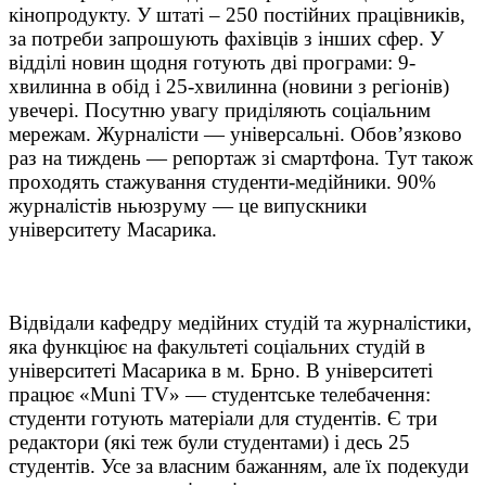
кінопродукту. У штаті – 250 постійних працівників,
за потреби запрошують фахівців з інших сфер. У
відділі новин щодня готують дві програми: 9-
хвилинна в обід і 25-хвилинна (новини з регіонів)
увечері. Посутню увагу приділяють соціальним
мережам. Журналісти — універсальні. Обов’язково
раз на тиждень — репортаж зі смартфона. Тут також
проходять стажування студенти-медійники. 90%
журналістів ньюзруму — це випускники
університету Масарика.
Відвідали кафедру медійних студій та журналістики,
яка функціює на факультеті соціальних студій в
університеті Масарика в м. Брно. В університеті
працює «Muni TV» — студентське телебачення:
студенти готують матеріали для студентів. Є три
редактори (які теж були студентами) і десь 25
студентів. Усе за власним бажанням, але їх подекуди