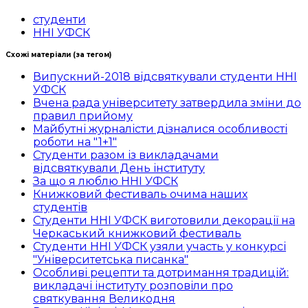
студенти
ННІ УФСК
Схожі матеріали (за тегом)
Випускний-2018 відсвяткували студенти ННІ
УФСК
Вчена рада університету затвердила зміни до
правил прийому
Майбутні журналісти дізналися особливості
роботи на "1+1"
Студенти разом із викладачами
відсвяткували День інституту
За що я люблю ННІ УФСК
Книжковий фестиваль очима наших
студентів
Студенти ННІ УФСК виготовили декорації на
Черкаський книжковий фестиваль
Студенти ННІ УФСК узяли участь у конкурсі
"Університетська писанка"
Особливі рецепти та дотримання традицій:
викладачі інституту розповіли про
святкування Великодня