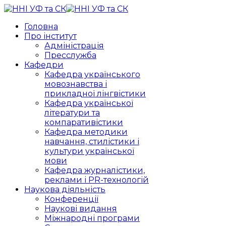
Головна
Про інститут
Адміністрація
Пресслужба
Кафедри
Кафедра українського
мовознавства і
прикладної лінгвістики
Кафедра української
літератури та
компаративістики
Кафедра методики
навчання, стилістики і
культури української
мови
Кафедра журналістики,
реклами і PR-технологій
Наукова діяльність
Конференції
Наукові видання
Міжнародні програми