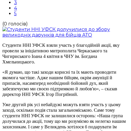
3
4
5
(0 голосів)
Студенти ННІ УФСК взяли участь у благодійній акції, яку
провели за ініціативою митрополита Черкаського та
Чигириського Іоана 4 квітня в ЧНУ ім. Богдана
Хмельницького.
«Я думаю, що такі заходи корисні та їх мають проводити
якомога частіше. Адже нашим бійцям, окрім амуніції й
припасів, насамперед необхідний бойовий дух, який
забезпечуємо ми своєю підтримкою й любов'ю», – сказав
директор ННІ УФСК Ігор Погрібний.
Уже другий рік усі небайдужі можуть взяти участь у цьому
заході, оскільки подія стала загальноміською. Саме тому
студенти ННІ УФСК не залишилися осторонь: «Наша група
долучилася до акції, тому що ми розуміємо як нелегко нашим
захисникам. І саме у Великдень хотілося б подарувати їм