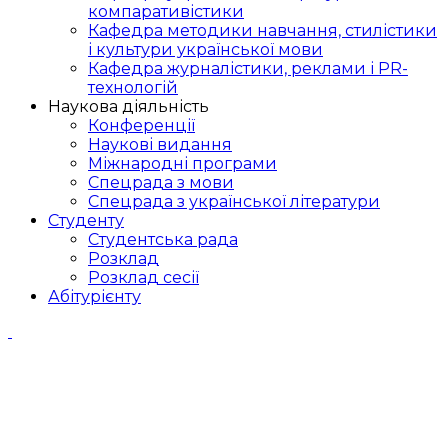
компаративістики
Кафедра методики навчання, стилістики
і культури української мови
Кафедра журналістики, реклами і PR-
технологій
Наукова діяльність
Конференції
Наукові видання
Міжнародні програми
Спецрада з мови
Спецрада з української літератури
Студенту
Студентська рада
Розклад
Розклад сесії
Абітурієнту