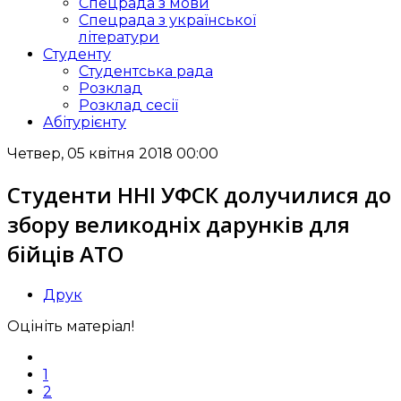
Спецрада з мови
Спецрада з української
літератури
Студенту
Студентська рада
Розклад
Розклад сесії
Абітурієнту
Четвер, 05 квітня 2018 00:00
Студенти ННІ УФСК долучилися до
збору великодніх дарунків для
бійців АТО
Друк
Оцініть матеріал!
1
2