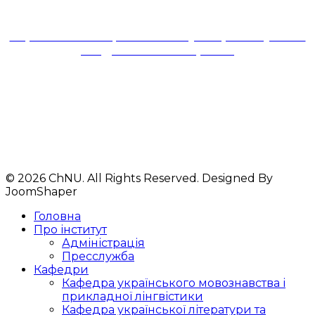
та соціальних комунікацій
Черкаського національного університету імені
Богдана Хмельницького
18031, м. Черкаси,
бульвар Шевченка,81,
корпус № 1,ауд. 324
Телефони: 33-44-29
+380 93 612 92 61
© 2026 ChNU. All Rights Reserved. Designed By
JoomShaper
Головна
Про інститут
Адміністрація
Пресслужба
Кафедри
Кафедра українського мовознавства і
прикладної лінгвістики
Кафедра української літератури та