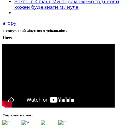
Вахтанг Кіпіані: Ми переможемо тоді, коли
кожен буде знати минуле
вгору
Інститут, який цінує твою унікальність!
Відео
Соціальні мережі
Навчально-науковий інститут української філології