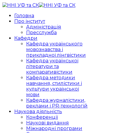
Головна
Про інститут
Адміністрація
Пресслужба
Кафедри
Кафедра українського
мовознавства і
прикладної лінгвістики
Кафедра української
літератури та
компаративістики
Кафедра методики
навчання, стилістики і
культури української
мови
Кафедра журналістики,
реклами і PR-технологій
Наукова діяльність
Конференції
Наукові видання
Міжнародні програми