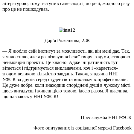
літературою, тому вступив саме сюди і, до речі, жодного разу
про це не пошкодував.
Дар`я Роженкова, 2-Ж
— Я люблю свій інститут за можливості, які він мені дає. Так,
я мало сплю, але я реалізовую всі свої творчі задуми, створюю
неймовірні проекти. Це класно. Адже ініціативність тут
вітається і підтримується викладачами, хоч і «карається»
згодом великою кількістю завдань. Також, я вдячна ННІ
УФСК за друзів серед студентів та викладачів-професіоналів.
Це дуже добре, коли знаходиш споріднені душі в чужому місті,
щось вигадуєш і живеш цією темою, ідеєю разом. Я щаслива,
що навчаюсь у ННІ УФСК!
Прес-служба ННІ УФСК
Фото опитуваних із соціальної мережі Facebook