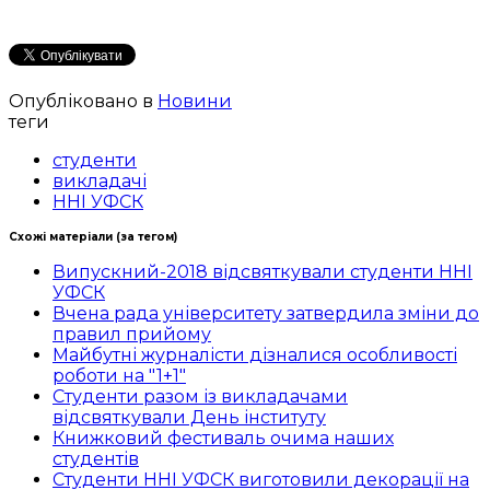
Опубліковано в
Новини
теги
студенти
викладачі
ННІ УФСК
Схожі матеріали (за тегом)
Випускний-2018 відсвяткували студенти ННІ
УФСК
Вчена рада університету затвердила зміни до
правил прийому
Майбутні журналісти дізналися особливості
роботи на "1+1"
Студенти разом із викладачами
відсвяткували День інституту
Книжковий фестиваль очима наших
студентів
Студенти ННІ УФСК виготовили декорації на