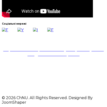
Соціальні мережі
Навчально-науковий інститут української філології
та соціальних комунікацій
Черкаського національного університету імені
Богдана Хмельницького
18031, м. Черкаси,
бульвар Шевченка,81,
корпус № 1,ауд. 324
Телефони: 33-44-29
+380 93 612 92 61
© 2026 ChNU. All Rights Reserved. Designed By
JoomShaper