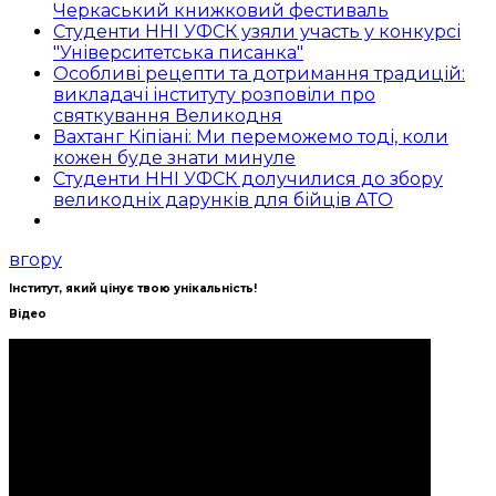
Черкаський книжковий фестиваль
Студенти ННІ УФСК узяли участь у конкурсі
"Університетська писанка"
Особливі рецепти та дотримання традицій:
викладачі інституту розповіли про
святкування Великодня
Вахтанг Кіпіані: Ми переможемо тоді, коли
кожен буде знати минуле
Студенти ННІ УФСК долучилися до збору
великодніх дарунків для бійців АТО
вгору
Інститут, який цінує твою унікальність!
Відео