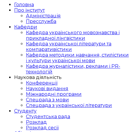
Головна
Про інститут
Адміністрація
Пресслужба
Кафедри
Кафедра українського мовознавства і
прикладної лінгвістики
Кафедра української літератури та
компаративістики
Кафедра методики навчання, стилістики
і культури української мови
Кафедра журналістики, реклами і PR-
технологій
Наукова діяльність
Конференції
Наукові видання
Міжнародні програми
Спецрада з мови
Спецрада з української літератури
Студенту
Студентська рада
Розклад
Розклад сесії